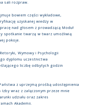
a sali rozpraw.
ejmuje bowiem części wykładowe,
ryfikację uzyskanej wiedzy w
ą pracę nad głosem z prowadzącą Moduł
 spotkanie twarzą w twarz umożliwią
wej pokoje.
Retoryki, Wymowy i Psychologii
ego dyplomu uczestnictwa
eślającego liczbę odbytych godzin
Państwa z uprzejmą prośbą udostępnienia
a Izby wraz z załączonym przeze mnie
runki udziału oraz zakres
ramach Akademii.