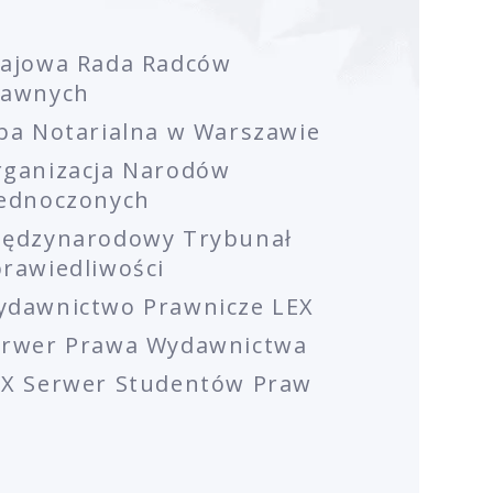
rajowa Rada Radców
rawnych
ba Notarialna w Warszawie
rganizacja Narodów
jednoczonych
iędzynarodowy Trybunał
rawiedliwości
ydawnictwo Prawnicze LEX
erwer Prawa Wydawnictwa
EX Serwer Studentów Praw