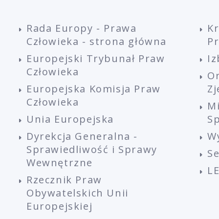
Rada Europy - Prawa
K
Człowieka - strona główna
P
Europejski Trybunał Praw
Iz
Człowieka
O
Europejska Komisja Praw
Z
Człowieka
M
Unia Europejska
Sp
Dyrekcja Generalna -
W
Sprawiedliwość i Sprawy
S
Wewnętrzne
L
Rzecznik Praw
Obywatelskich Unii
Europejskiej