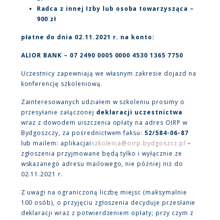
Radca z innej Izby lub osoba towarzysząca –
900 zł
płatne do dnia 02.11.2021 r. na konto:
ALIOR BANK – 07 2490 0005 0000 4530 1365 7750
Uczestnicy zapewniają we własnym zakresie dojazd na
konferencję szkoleniową.
Zainteresowanych udziałem w szkoleniu prosimy o
przesyłanie załączonej
deklaracji uczestnictwa
wraz z dowodem uiszczenia opłaty na adres OIRP w
Bydgoszczy, za pośrednictwem faksu:
52/584-06-87
lub mailem: aplikacjai
szkolenia@oirp.bydgoszcz.pl
–
zgłoszenia przyjmowane będą tylko i wyłącznie ze
wskazanego adresu mailowego, nie później niż do
02.11.2021 r.
Z uwagi na ograniczoną liczbę miejsc (maksymalnie
100 osób), o przyjęciu zgłoszenia decyduje przesłanie
deklaracji wraz z potwierdzeniem opłaty; przy czym z