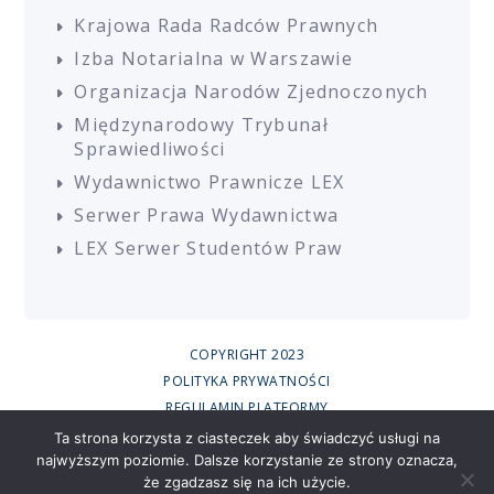
Krajowa Rada Radców Prawnych
Izba Notarialna w Warszawie
Organizacja Narodów Zjednoczonych
Międzynarodowy Trybunał
Sprawiedliwości
Wydawnictwo Prawnicze LEX
Serwer Prawa Wydawnictwa
LEX Serwer Studentów Praw
COPYRIGHT 2023
POLITYKA PRYWATNOŚCI
REGULAMIN PLATFORMY
REGULAMIN SZKOLEŃ
Ta strona korzysta z ciasteczek aby świadczyć usługi na
najwyższym poziomie. Dalsze korzystanie ze strony oznacza,
UCZESTNICY SZKOLEŃ ONLINE
że zgadzasz się na ich użycie.
RODO